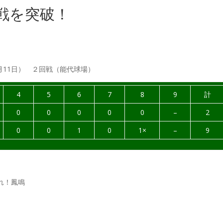
戦を突破！
月11日） ２回戦（能代球場）
4
5
6
7
8
9
計
0
0
0
0
0
–
2
0
0
1
0
1×
–
9
れ！鳳鳴