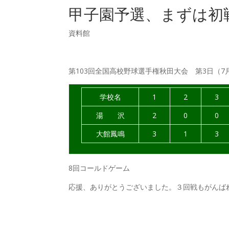
甲子園予選、まずは初
資料館
第103回全国高校野球選手権秋田大会 第3日（7
学校名
1
2
3
湯 沢
2
0
0
大館鳳鳴
3
1
3
8回コールドゲーム
応援、ありがとうございました。３回戦もがんば