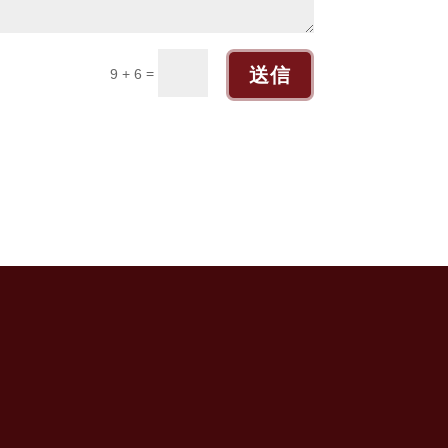
送信
=
9 + 6