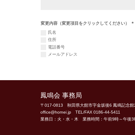
変更内容（変更項目をクリックしてください） ＊
氏名
住所
電話番号
メールアドレス
鳳鳴会 事務局
〒017-0813 秋田県大館市字金坂後6 鳳鳴記念館
office@homei.jp TEL/FAX 0186-44-5411
業務日：火・水・木 業務時間：午前9時～午後3